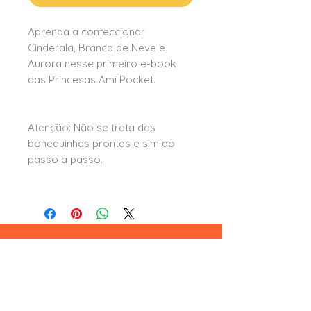
Aprenda a confeccionar
Cinderala, Branca de Neve e
Aurora nesse primeiro e-book
das Princesas Ami Pocket.
Atenção: Não se trata das
bonequinhas prontas e sim do
passo a passo.
Leia aqui
formas e condições de pagamento
trocas e devoluções