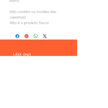
Burro.
Não contém os moldes das
caixinhas!
Não é o produto físico!
Leia aqui
formas e condições de pagamento
trocas e devoluções
termos e condições
privacidade e segurança
Formas de pagamento
pix, picpay, pagseguro, paypal,
mercado pago, wix pagamentos e
boleto