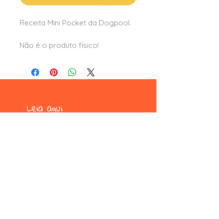
Receita Mini Pocket da Dogpool.
Não é o produto físico!
Leia aqui
formas e condições de pagamento
trocas e devoluções
termos e condições
privacidade e segurança
Formas de pagamento
pix, picpay, pagseguro, paypal,
mercado pago, wix pagamentos e
boleto