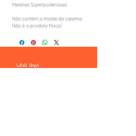
Meninas Superpoderosas.
Não contém o molde da caixinha.
Não é o produto físico!
Leia aqui
formas e condições de pagamento
trocas e devoluções
termos e condições
privacidade e segurança
Formas de pagamento
pix, picpay, pagseguro, paypal,
mercado pago, wix pagamentos e
boleto